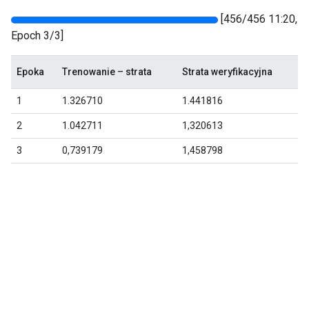
[456/456 11:20,
Epoch 3/3]
Epoka
Trenowanie – strata
Strata weryfikacyjna
1
1.326710
1.441816
2
1.042711
1,320613
3
0,739179
1,458798