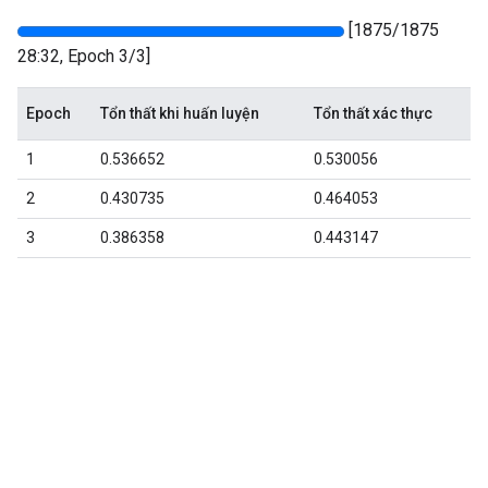
[1875/1875
28:32, Epoch 3/3]
Epoch
Tổn thất khi huấn luyện
Tổn thất xác thực
1
0.536652
0.530056
2
0.430735
0.464053
3
0.386358
0.443147