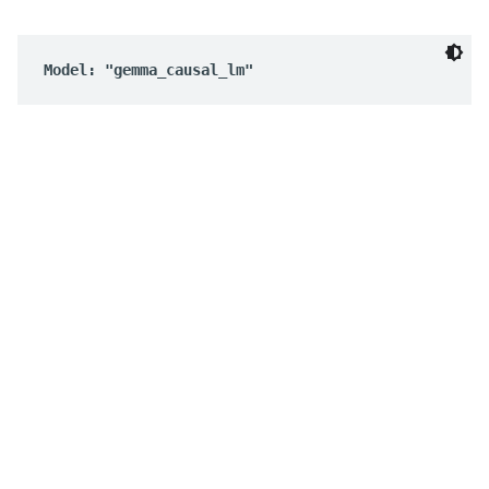
Model: "gemma_causal_lm"