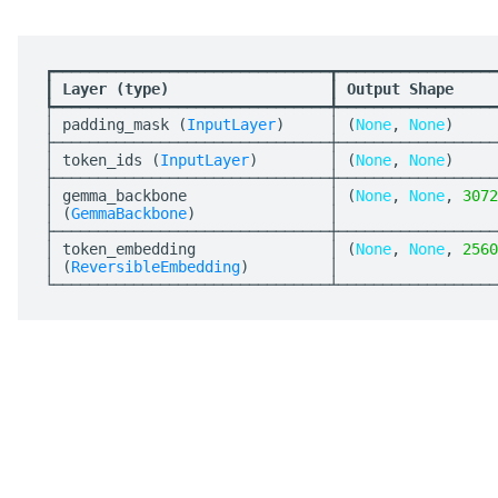
┏━━━━━━━━━━━━━━━━━━━━━━━━━━━━━━━┳━━━━━━━━━━━━━━━━━━
┃
 Layer (type)                  
┃
 Output Shape     
┡━━━━━━━━━━━━━━━━━━━━━━━━━━━━━━━╇━━━━━━━━━━━━━━━━━━
│ padding_mask (
InputLayer
)     │ (
None
, 
None
)     
├───────────────────────────────┼──────────────────
│ token_ids (
InputLayer
)        │ (
None
, 
None
)     
├───────────────────────────────┼──────────────────
│ gemma_backbone                │ (
None
, 
None
, 
3072
│ (
GemmaBackbone
)               │                  
├───────────────────────────────┼──────────────────
│ token_embedding               │ (
None
, 
None
, 
2560
│ (
ReversibleEmbedding
)         │                  