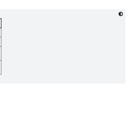
┓

┃

┩

│

┤

│

┤

│

│

┤

│

│
