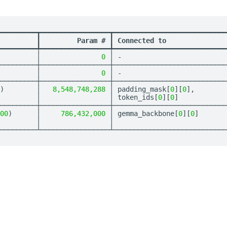
━━━━━━━━━┳━━━━━━━━━━━━━━━━━┳━━━━━━━━━━━━━━━━━━━━━━━━━━━━
         
┃
         Param # 
┃
 Connected to               
━━━━━━━━━╇━━━━━━━━━━━━━━━━━╇━━━━━━━━━━━━━━━━━━━━━━━━━━━━
         │               
0
 │ -                          
─────────┼─────────────────┼────────────────────────────
         │               
0
 │ -                          
─────────┼─────────────────┼────────────────────────────
)        │   
8,548,748,288
 │ padding_mask[
0
][
0
],        
         │                 │ token_ids[
0
][
0
]            
─────────┼─────────────────┼────────────────────────────
00
)      │     
786,432,000
 │ gemma_backbone[
0
][
0
]       
         │                 │                            