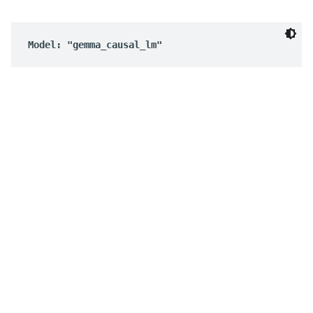
Model: "gemma_causal_lm"