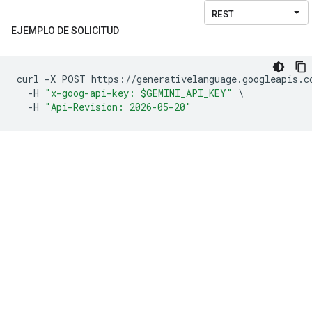
EJEMPLO DE SOLICITUD
curl 
-
X POST https
://
generativelanguage
.
googleapis
.
c
-
H 
"x-goog-api-key: $GEMINI_API_KEY"
\
-
H 
"Api-Revision: 2026-05-20"