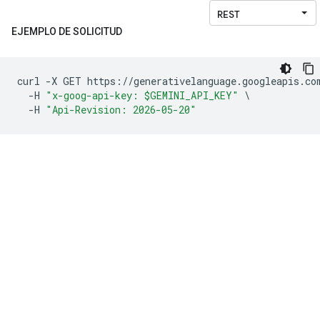
EJEMPLO DE SOLICITUD
curl 
-
X GET https
://
generativelanguage
.
googleapis
.
co
-
H 
"x-goog-api-key: $GEMINI_API_KEY"
\
-
H 
"Api-Revision: 2026-05-20"